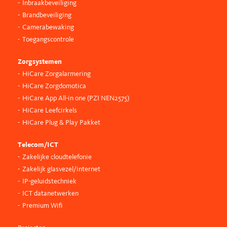
Inbraakbeveiliging
Brandbeveiliging
Camerabewaking
Toegangscontrole
Zorgsystemen
HiCare Zorgalarmering
HiCare Zorgdomotica
HiCare App All-in one (PZI NEN2575)
HiCare Leefcirkels
HiCare Plug & Play Pakket
Telecom/ICT
Zakelijke cloudtelefonie
Zakelijk glasvezel/internet
IP-geluidstechniek
ICT datanetwerken
Premium Wifi