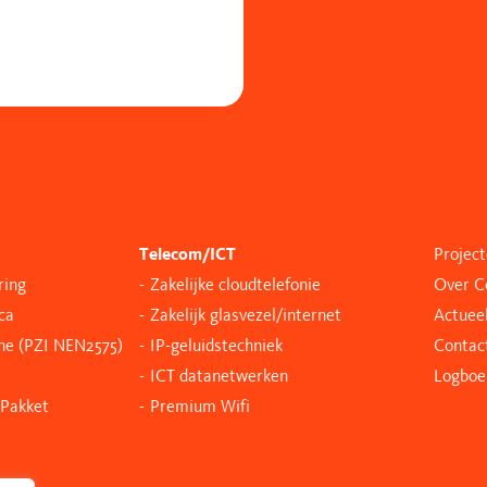
Telecom/ICT
Projec
ring
Zakelijke cloudtelefonie
Over Co
ca
Zakelijk glasvezel/internet
Actuee
one (PZI NEN2575)
IP-geluidstechniek
Contac
ICT datanetwerken
Logboe
 Pakket
Premium Wifi