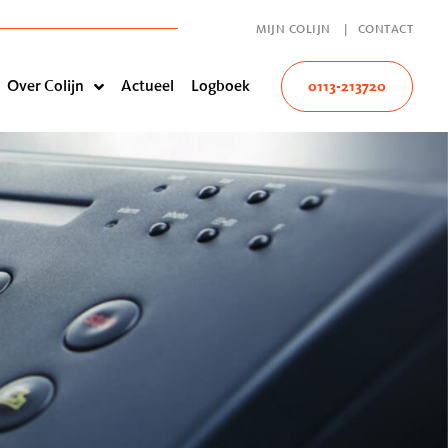
MIJN COLIJN
CONTACT
Over Colijn
Actueel
Logboek
0113-213720