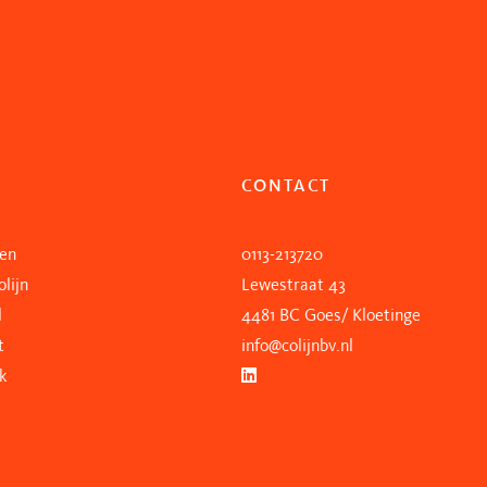
CONTACT
ten
0113-213720
lijn
Lewestraat 43
l
4481 BC Goes/ Kloetinge
t
info@colijnbv.nl
k