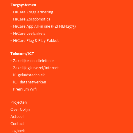
Zorgsystemen
HiCare Zorgalarmering
HiCare Zorgdomotica
HiCare App All-in one (PZI NEN2575)
HiCare Leefcirkels
HiCare Plug & Play Pakket
Telecom/ICT
Zakelijke cloudtelefonie
Zakelijk glasvezel/internet
IP-geluidstechniek
ICT datanetwerken
Premium Wifi
Projecten
Over Colijn
Actueel
Contact
Logboek