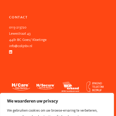
CONTACT
0113-213720
Lewestraat 43
4481 BC Goes/ Kloetinge
info@colijnbv.nl
We waarderen uw privacy
We gebruiken cookies om uw browse-ervaring te verbeteren,
© Colijn BV
Privacyverklaring
Algemene voorwaarden