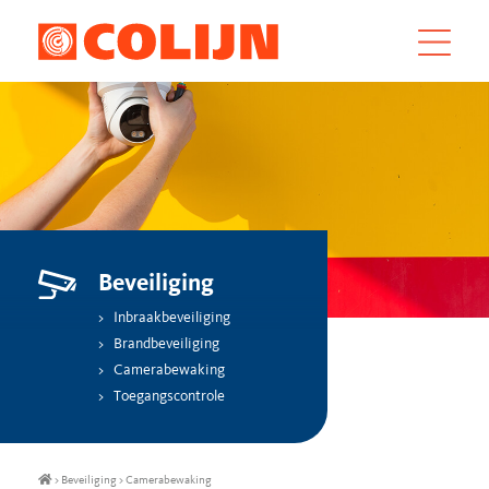
Beveiliging
Inbraakbeveiliging
Brandbeveiliging
Camerabewaking
Toegangscontrole
>
Beveiliging
>
Camerabewaking