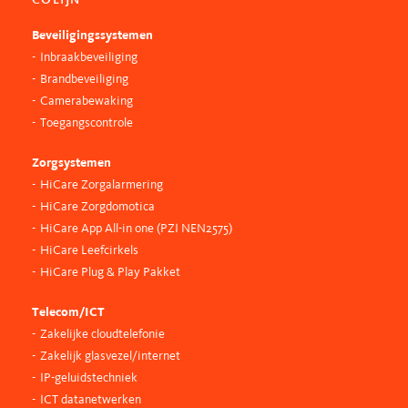
COLIJN
Beveiligingssystemen
Inbraakbeveiliging
Brandbeveiliging
Camerabewaking
Toegangscontrole
Zorgsystemen
HiCare Zorgalarmering
HiCare Zorgdomotica
HiCare App All-in one (PZI NEN2575)
HiCare Leefcirkels
HiCare Plug & Play Pakket
Telecom/ICT
Zakelijke cloudtelefonie
Zakelijk glasvezel/internet
IP-geluidstechniek
ICT datanetwerken