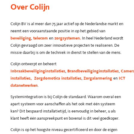
Over Colijn
Colijn BV is al meer dan 75 jaar actief op de Nederlandse markt en
neemt een vooraanstaande positie in op het gebied van
beveiliging
,
telecom
en
zorgsystemen.
In heel Nederland wordt
Colijn gevraagd om zeer innovatieve projecten te realiseren. De
missie daarbij is om de techniek in dienst te stellen van de mens.
Colijn ontwerpt en beheert
Inbraakbeveiliginginstallaties
,
Brandbeveiliginginstallaties
,
Camera
installaties,
Zorgdomotica
installaties
,
Zorgalarmering
en
ICT
datanetwerken
.
Systemintegration is bij Colijn de standaard. Waarom overal een
apart systeem voor aanschaffen als het ook met één systeem
kan? Dit bespaard installatietijd, is eenvoudig in beheer, u als
klant heeft één aanspreekpunt en bovenal is dit veel goedkoper.
Colijn is op het hoogste niveau gecertificeerd en door de eigen